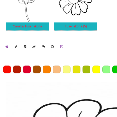
Ganska Tusensköna
Tusensköna (5)
Home
Draw
Pencil
Eraser
Undo
Clear
Save