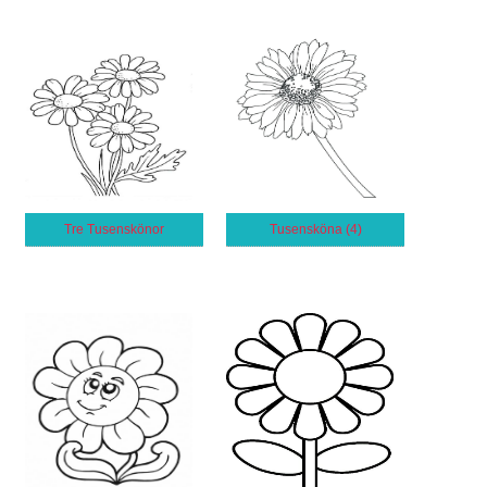
Tre Tusenskönor
Tusensköna (4)