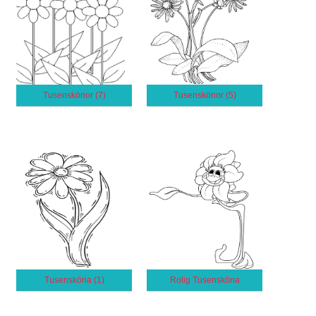
Tusenskönor (7)
Tusenskönor (5)
Tusensköna (1)
Rolig Tusensköna