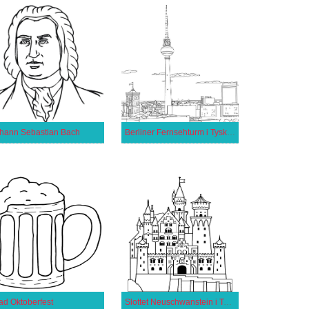
hann Sebastian Bach
Berliner Fernsehturm i Tyskland
ad Oktoberfest
Slottet Neuschwanstein i Tyskland