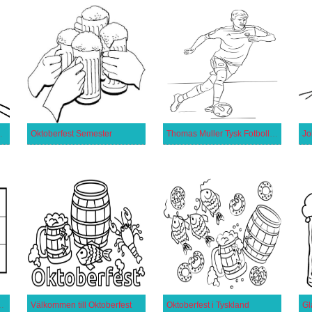
ollsspelare
Oktoberfest Semester
Thomas Muller Tysk Fotbollsspelare
Jo
Gratis Utskrivbar
Välkommen till Oktoberfest
Oktoberfest i Tyskland
Gl