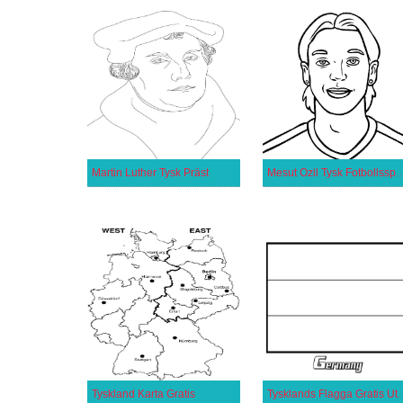
Martin Luther Tysk Präst
Mesut Ozil Tysk Fotb
Tyskland Karta Gratis
Tysklands Flagga 