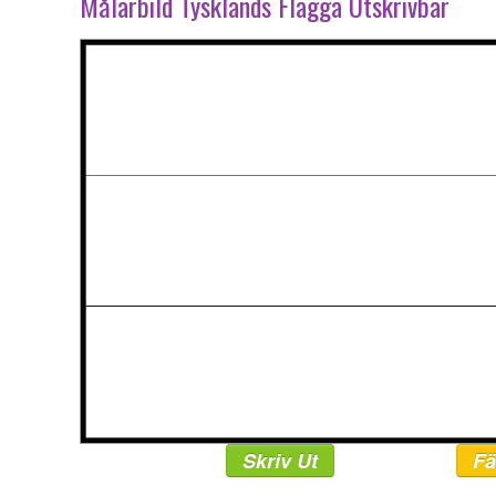
Målarbild Tysklands Flagga Utskrivbar
Skriv Ut
Fä