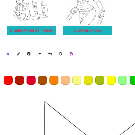
Charles Xavier från X-men
X-23 från X-Men
Home
Draw
Pencil
Eraser
Undo
Clear
Save