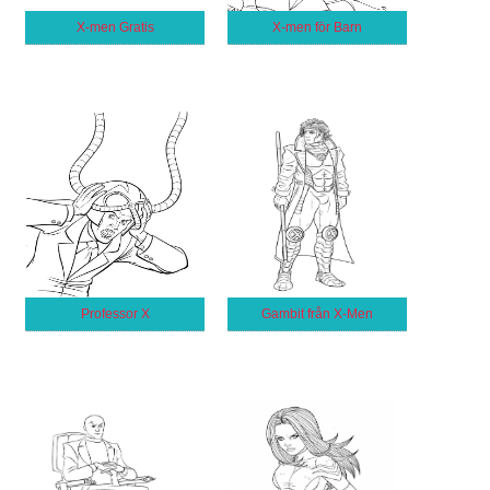
X-men Gratis
X-men för Barn
Professor X
Gambit från X-Men