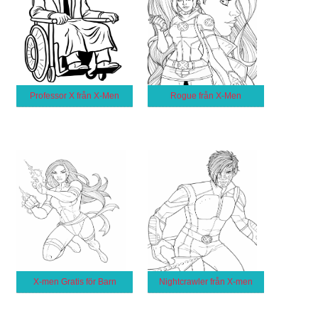
Professor X från X-Men
Rogue från X-Men
X-men Gratis för Barn
Nightcrawler från X-men