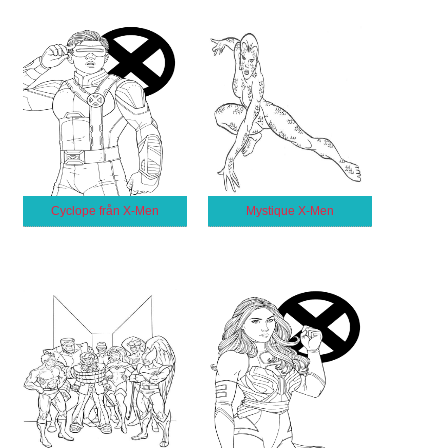
Cyclope från X-Men
Mystique X-Men