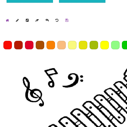
Home
Draw
Pencil
Eraser
Undo
Clear
Save