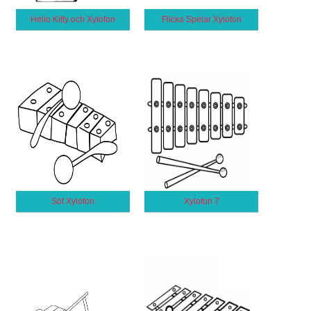
Hello Kitty och Xylofon
Flicka Spelar Xylofon
Söt Xylofon
Xylofon 7