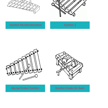
Xylofon Musikinstrument
Xylofon 2
Mycket Enkel Xylofon
Xylofon Gratis för Barn