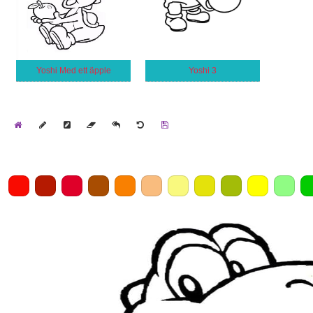
Yoshi Med ett äpple
Yoshi 3
Home
Draw
Pencil
Eraser
Undo
Clear
Save