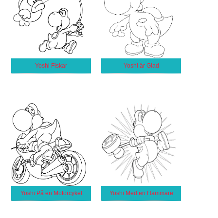
Yoshi Fiskar
Yoshi är Glad
Yoshi På en Motorcykel
Yoshi Med en Hammare