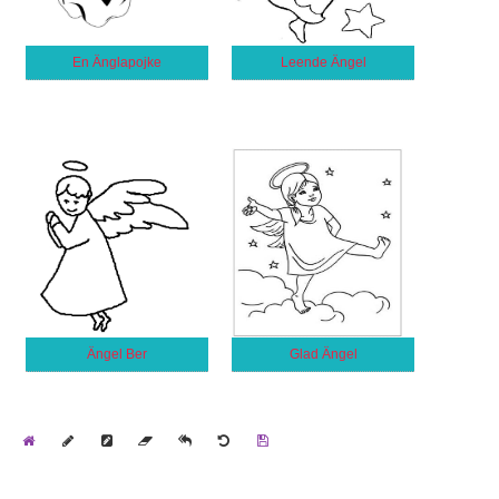
En Änglapojke
Leende Ängel
Ängel Ber
Glad Ängel
Home
Draw
Pencil
Eraser
Undo
Clear
Save