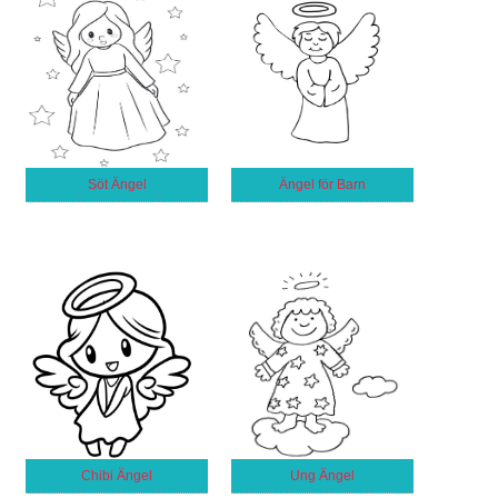
Söt Ängel
Ängel för Barn
Chibi Ängel
Ung Ängel