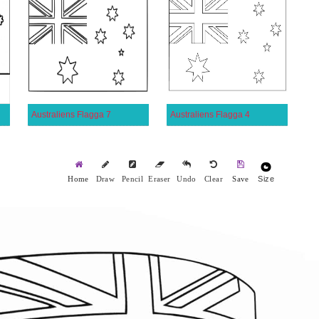
Australiens Flagga 7
Australiens Flagga 4
Size
Home
Draw
Pencil
Eraser
Undo
Clear
Save