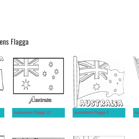
iens Flagga
Australiens Flagga 10
Australiens Flagga 5
Au