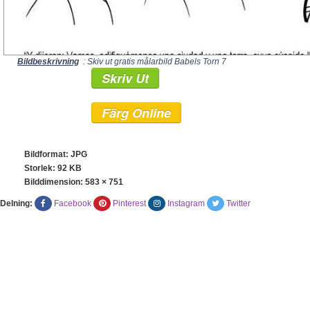
Bildbeskrivning
: Skiv ut gratis målarbild Babels Torn 7
Skriv Ut
Färg Online
Bildformat: JPG
Storlek: 92 KB
Bilddimension:
583 × 751
Delning:
Facebook
Pinterest
Instagram
Twitter