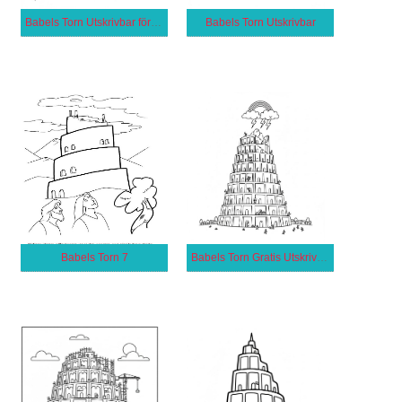
Babels Torn Utskrivbar för Barn
Babels Torn Utskrivbar
Babels Torn 7
Babels Torn Gratis Utskrivbar för Barn