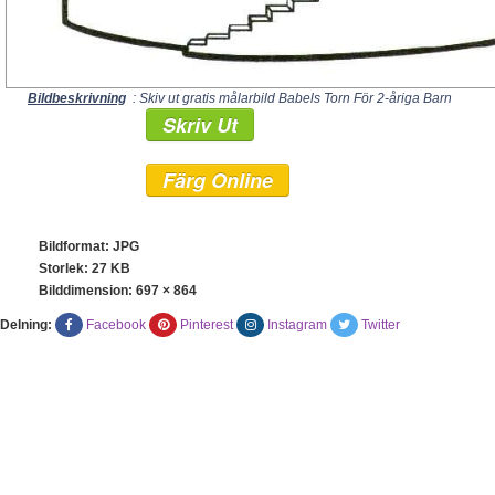
Bildbeskrivning
: Skiv ut gratis målarbild Babels Torn För 2-åriga Barn
Skriv Ut
Färg Online
Bildformat: JPG
Storlek: 27 KB
Bilddimension:
697 × 864
Delning:
Facebook
Pinterest
Instagram
Twitter