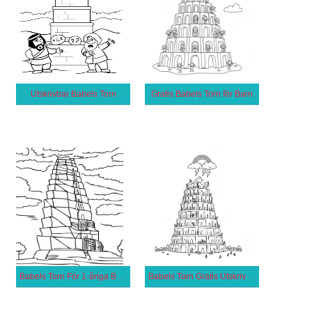
Utskrivbar Babels Torn
Gratis Babels Torn för Barn
Babels Torn För 1-åriga Barn
Babels Torn Gratis Utskrivbar för Barn