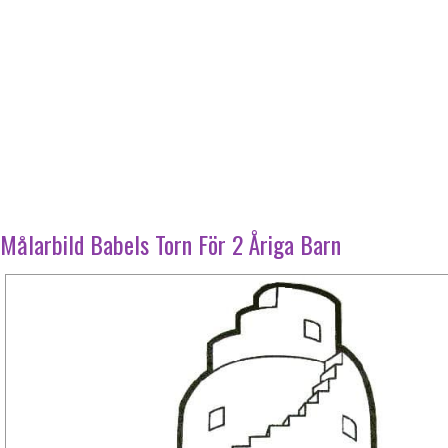
Målarbild Babels Torn För 2 Åriga Barn