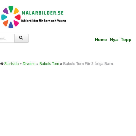
Home
Nya
Topp
Startsida
»
Diverse
»
Babels Torn
»
Babels Torn För 2-åriga Barn