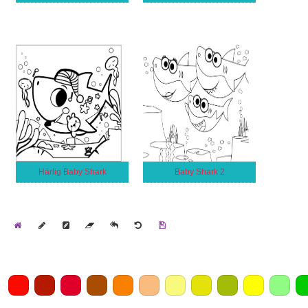
Härlig Baby Shark
Baby Shark 2
Home
Draw
Pencil
Eraser
Undo
Clear
Save