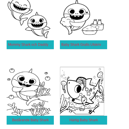
Mommy Shark och Daddy Shark
Baby Shark Gratis Utskrivbar
Bedårande Baby Shark
Härlig Baby Shark