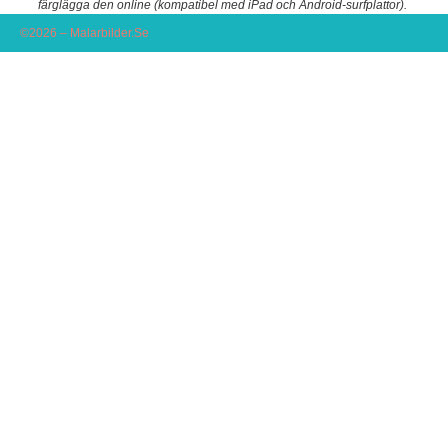
färglägga den online (kompatibel med iPad och Android-surfplattor).
©2026 – Malarbilder.Se