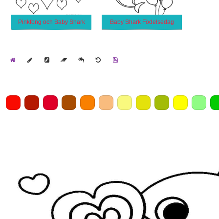
Pinkfong och Baby Shark
Baby Shark Födelsedag
Home
Draw
Pencil
Eraser
Undo
Clear
Save