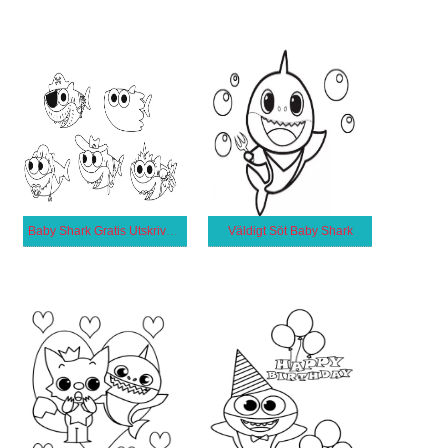
Baby Shark Gratis Utskrivbar för Barn
Väldigt Söt Baby Shark