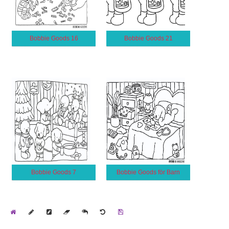
Bobbie Goods 16
Bobbie Goods 21
Bobbie Goods 7
Bobbie Goods för Barn
Home
Draw
Pencil
Eraser
Undo
Clear
Save