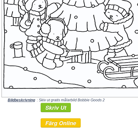
Bildbeskrivning
: Skiv ut gratis målarbild Bobbie Goods 2
Skriv Ut
Färg Online