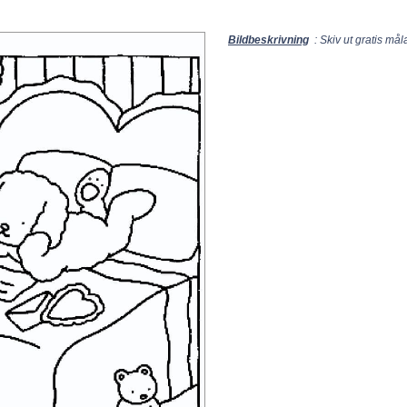
Bildbeskrivning
: Skiv ut gratis må