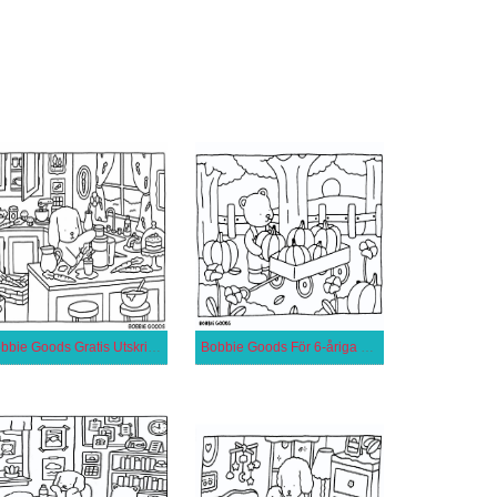
Bobbie Goods Gratis Utskrivbar
Bobbie Goods För 6-åriga Barn