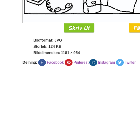
Skriv Ut
Fä
Bildformat: JPG
Storlek: 124 KB
Bilddimension:
1181 × 954
Delning:
Facebook
Pinterest
Instagram
Twitter