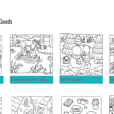
 Goods
Bobbie Goods För 1-åriga Barn
Bobbie Goods 8