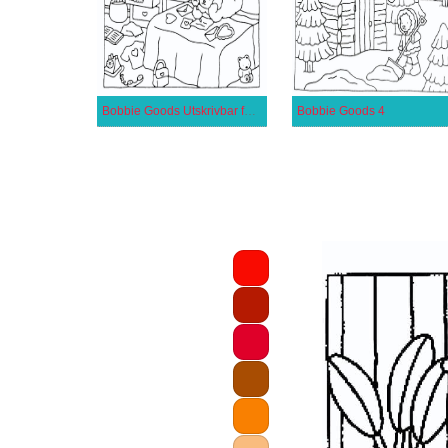
Bobbie Goods Utskrivbar för Barn
Bobbie Goods 4