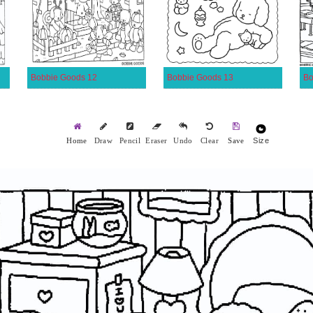
Bobbie Goods 12
Bobbie Goods 13
Bo
Size
Home
Draw
Pencil
Eraser
Undo
Clear
Save