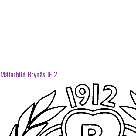
Målarbild Brynäs IF 2