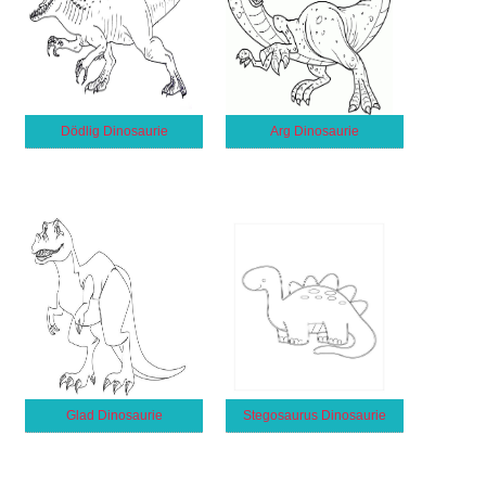
Dödlig Dinosaurie
Arg Dinosaurie
Glad Dinosaurie
Stegosaurus Dinosaurie