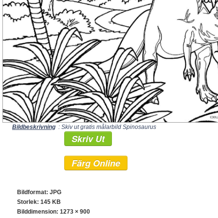
Bildbeskrivning
: Skiv ut gratis målarbild Spinosaurus
Skriv Ut
Färg Online
Bildformat: JPG
Storlek: 145 KB
Bilddimension:
1273 × 900