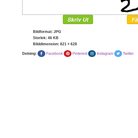
Skriv Ut
Fä
Bildformat: JPG
Storlek: 46 KB
Bilddimension:
821 × 628
Delning:
Facebook
Pinterest
Instagram
Twitter