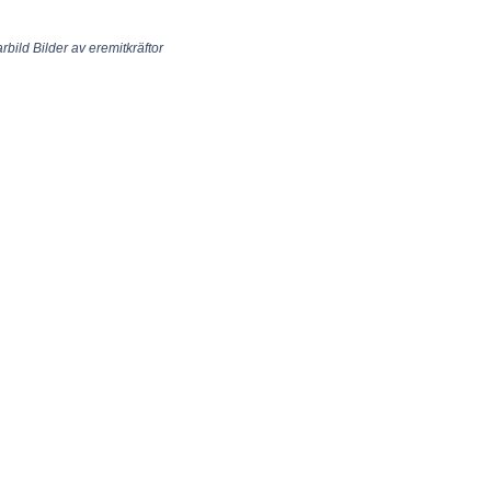
arbild Bilder av eremitkräftor