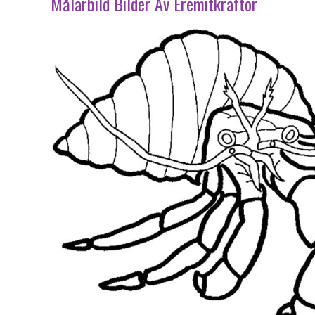
Målarbild Bilder Av Eremitkräftor