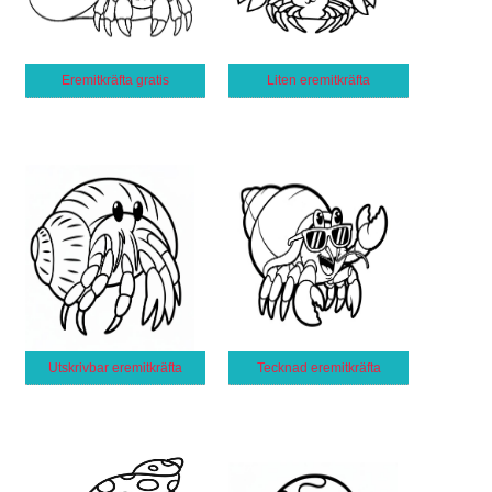
Eremitkräfta gratis
Liten eremitkräfta
Utskrivbar eremitkräfta
Tecknad eremitkräfta