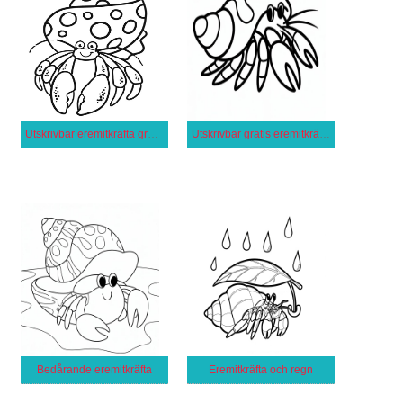
Utskrivbar eremitkräfta gratis
Utskrivbar gratis eremitkräfta
Bedårande eremitkräfta
Eremitkräfta och regn