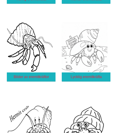
Bilder av eremitkräftor
Lycklig eremitkräfta