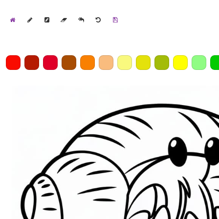
Home
Draw
Pencil
Eraser
Undo
Clear
Save