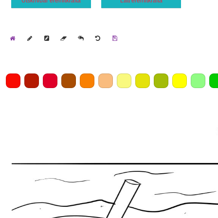
Utskrivbar eremitkräfta
Lätt eremitkräfta
Home
Draw
Pencil
Eraser
Undo
Clear
Save