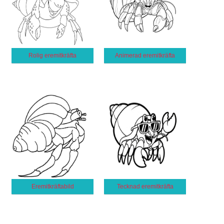
Rolig eremitkräfta
Animerad eremitkräfta
Eremitkräftabild
Tecknad eremitkräfta