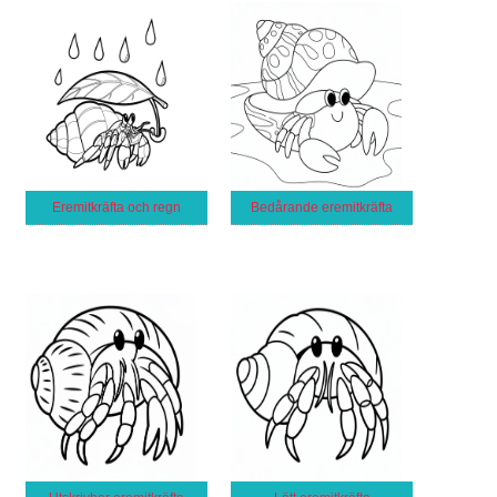
Eremitkräfta och regn
Bedårande eremitkräfta