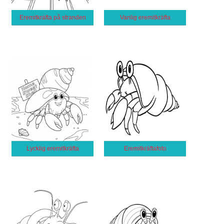
Eremitkräfta på stranden
Vanlig eremitkräfta
Lycklig eremitkräfta
Eremitkräftafoto