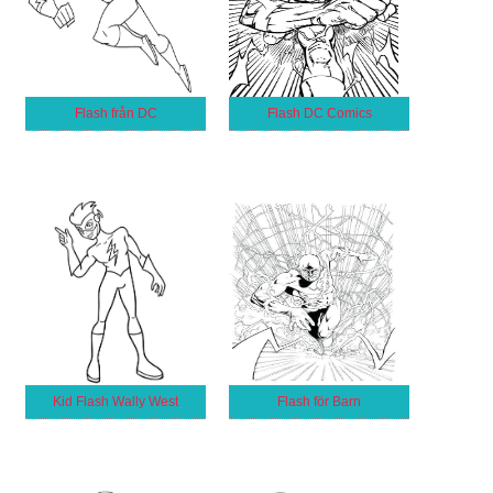
Flash från DC
Flash DC Comics
Kid Flash Wally West
Flash för Barn