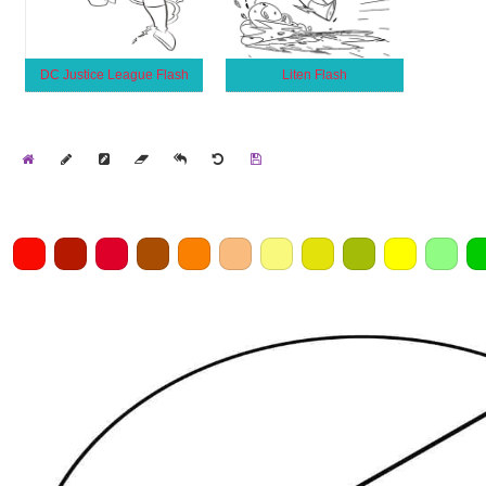
DC Justice League Flash
Liten Flash
Home
Draw
Pencil
Eraser
Undo
Clear
Save