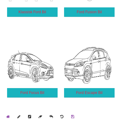
Klassisk Ford Bil
Ford Fusion Bil
Ford Focus Bil
Ford Escape Bil
Home
Draw
Pencil
Eraser
Undo
Clear
Save