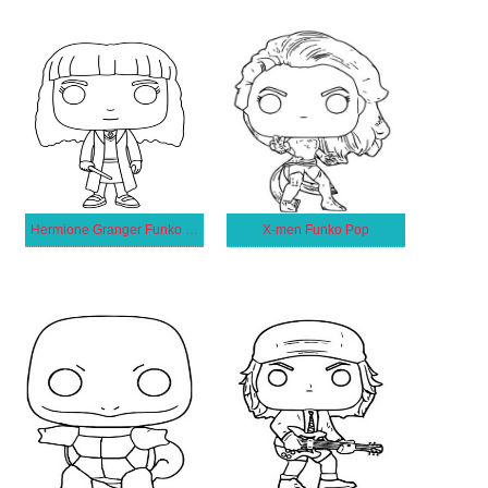
Hermione Granger Funko Pop
X-men Funko Pop