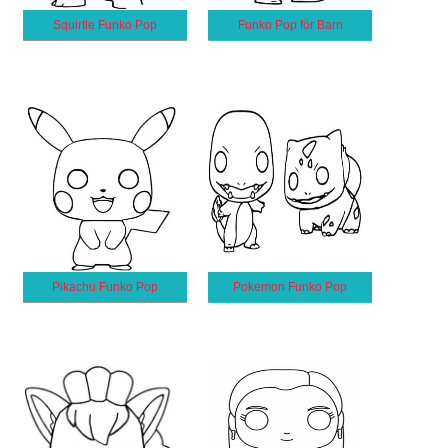
Squirtle Funko Pop
Funko Pop för Barn
Pikachu Funko Pop
Pokemon Funko Pop