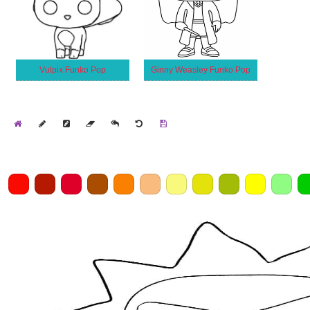
Vulpix Funko Pop
Ginny Weasley Funko Pop
Home
Draw
Pencil
Eraser
Undo
Clear
Save