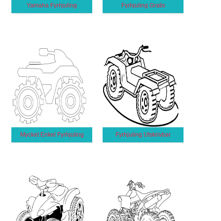
Yamaha Fyrhjuling
Fyrhjuling Gratis
Mycket Enkel Fyrhjuling
Fyrhjuling Utskrivbar