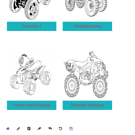
Fyrhjuling 4
Terrängfyrhjuling
Fordon med Fyrhjuling
Underbar Fyrhjuling
Home
Draw
Pencil
Eraser
Undo
Clear
Save