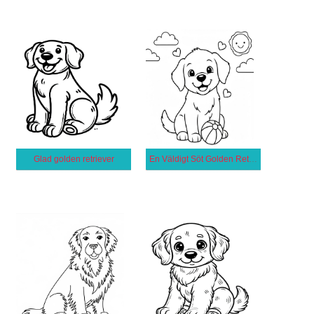
Glad golden retriever
En Väldigt Söt Golden Retriever