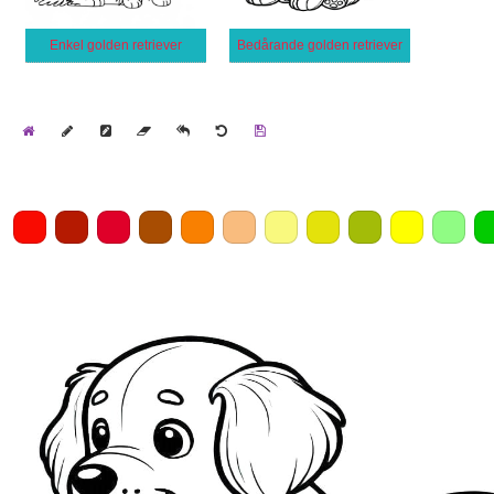
Enkel golden retriever
Bedårande golden retriever
Home
Draw
Pencil
Eraser
Undo
Clear
Save