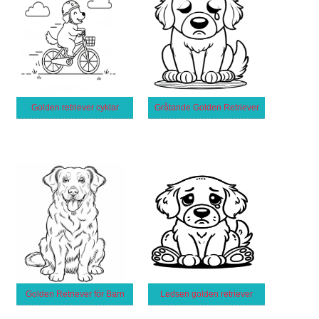
Golden retriever cyklar
Gråtande Golden Retriever
Golden Retriever för Barn
Ledsen golden retriever