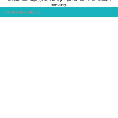
versionen eller färglägga den online (kompatibel med iPad och Android-
surfplattor).
©2026 – Malarbilder.Se