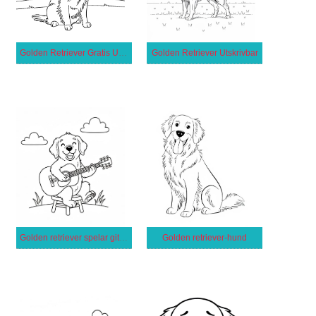
Golden Retriever Gratis Utskrivbar för Barn
Golden Retriever Utskrivbar
Golden retriever spelar gitarr
Golden retriever-hund