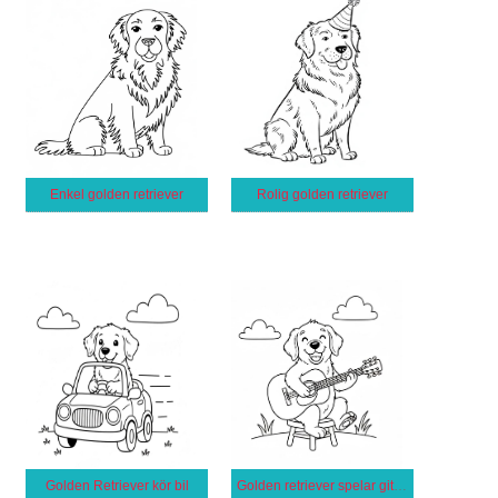
Enkel golden retriever
Rolig golden retriever
Golden Retriever kör bil
Golden retriever spelar gitarr