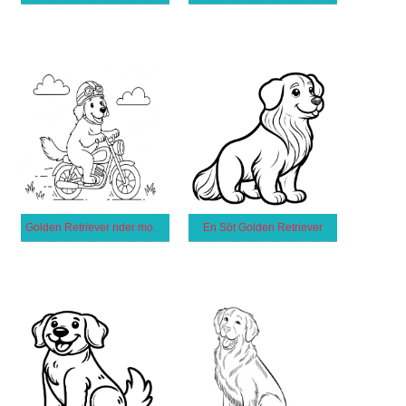
Golden Retriever rider motorcykel
En Söt Golden Retriever