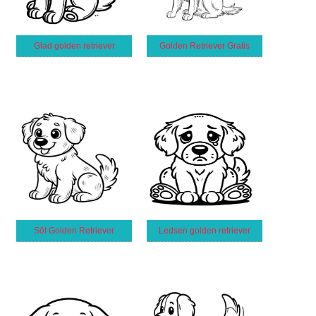
Glad golden retriever
Golden Retriever Gratis
Söt Golden Retriever
Ledsen golden retriever