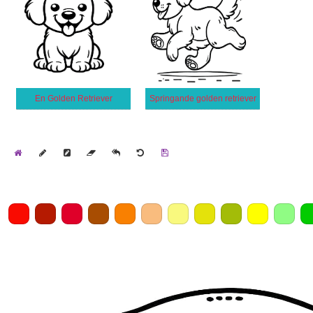
En Golden Retriever
Springande golden retriever
Home
Draw
Pencil
Eraser
Undo
Clear
Save