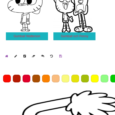
Gumball Watterson
Gumball och Penny
Home
Draw
Pencil
Eraser
Undo
Clear
Save