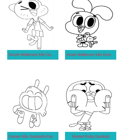
Nicole Watterson från Gumballs Fantastiska Värld
Anais Watterson från Gumballs Fantastiska Värld
Darwin från Gumballs Fantastiska Värld
Mycket Rolig Gumball