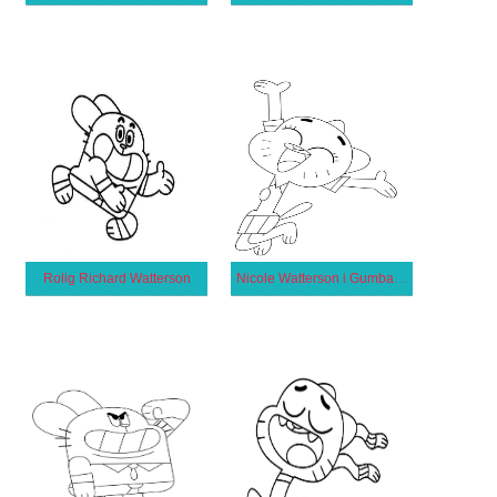
Rolig Richard Watterson
Nicole Watterson i Gumballs Fantastiska Värld