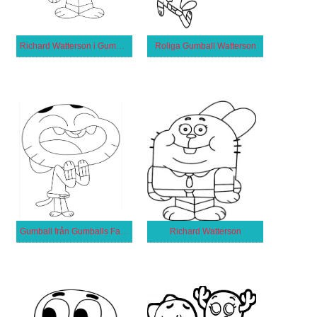
Richard Watterson i Gumballs Fantastiska Värld
Roliga Gumball Watterson
Gumball från Gumballs Fantastiska Värld
Richard Watterson