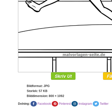
Skriv Ut
Fä
Bildformat: JPG
Storlek: 57 KB
Bilddimension:
800 × 1092
Delning:
Facebook
Pinterest
Instagram
Twitter