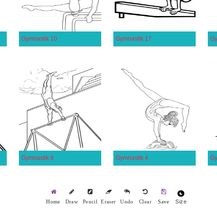
Gymnastik 10
Gymnastik 17
Gy
Gymnastik 6
Gymnastik 4
Gy
Size
Home
Draw
Pencil
Eraser
Undo
Clear
Save