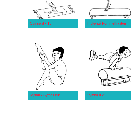
Gymnastik 15
Flicka på Pommelhästen
Rytmisk Gymnastik
Gymnastik 3