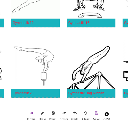
Gymnastik 12
Gymnastik 16
Gy
Gymnastik 2
Gymnastik Hög Ribban
Gy
Size
Home
Draw
Pencil
Eraser
Undo
Clear
Save