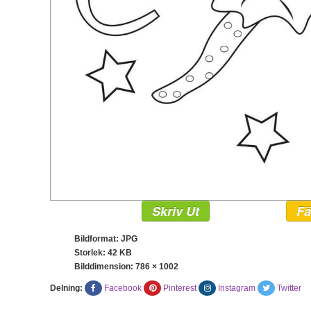
Skriv Ut
Fä
Bildformat: JPG
Storlek: 42 KB
Bilddimension:
786 × 1002
Delning:
Facebook
Pinterest
Instagram
Twitter