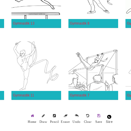
Gymnastik 13
Gymnastik 8
Gy
Gymnastik 11
Gymnastik 7
Gy
Size
Home
Draw
Pencil
Eraser
Undo
Clear
Save