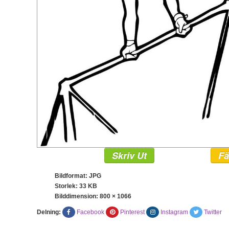
Skriv Ut
Fä
Bildformat: JPG
Storlek: 33 KB
Bilddimension:
800 × 1066
Delning:
Facebook
Pinterest
Instagram
Twitter