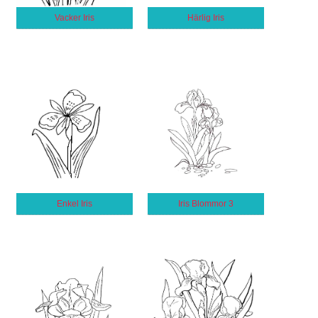
Vacker Iris
Härlig Iris
Enkel Iris
Iris Blommor 3