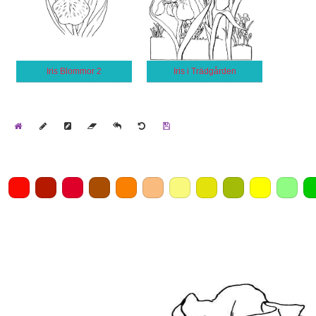
Iris Blommor 2
Iris i Trädgården
Home
Draw
Pencil
Eraser
Undo
Clear
Save