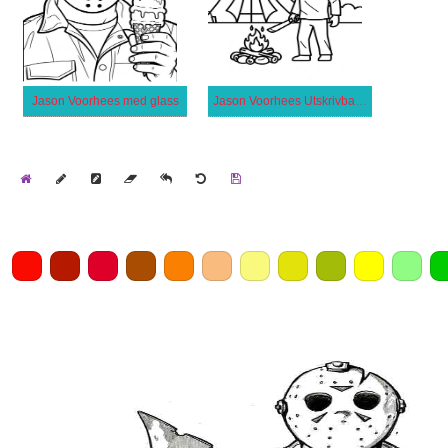
Jason Voorhees med glass
Jason Voorhees Utskrivbar för Barn
Home
Draw
Pencil
Eraser
Undo
Clear
Save