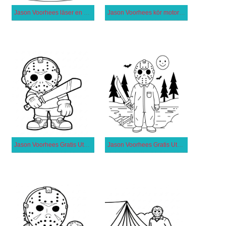
Jason Voorhees läser en bok
Jason Voorhees kör motorcykel
Jason Voorhees Gratis Utskrivbar
Jason Voorhees Gratis Utskrivbar för Barn