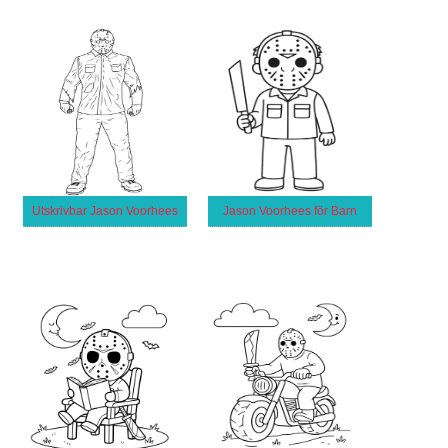
Utskrivbar Jason Voorhees
Jason Voorhees för Barn