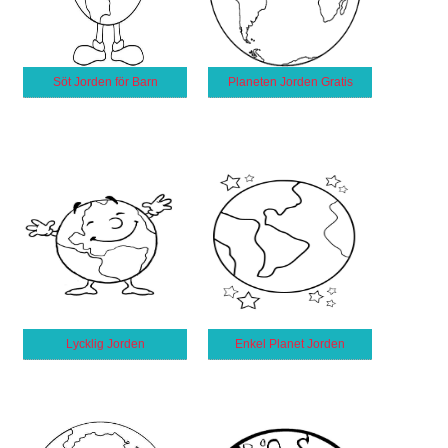
Söt Jorden för Barn
Planeten Jorden Gratis
Lycklig Jorden
Enkel Planet Jorden