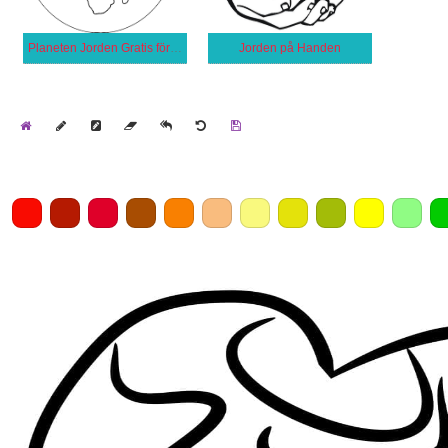
Planeten Jorden Gratis för Barn
Jorden på Handen
Home
Draw
Pencil
Eraser
Undo
Clear
Save