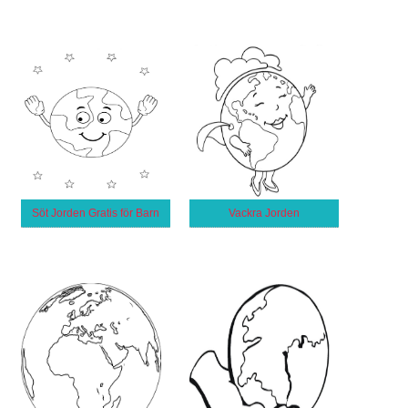
Söt Jorden Gratis för Barn
Vackra Jorden