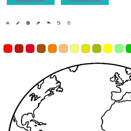
Jorden på Handen
Enkel Planet Jorden
Home
Draw
Pencil
Eraser
Undo
Clear
Save