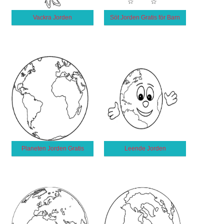
Vackra Jorden
Söt Jorden Gratis för Barn
Planeten Jorden Gratis
Leende Jorden