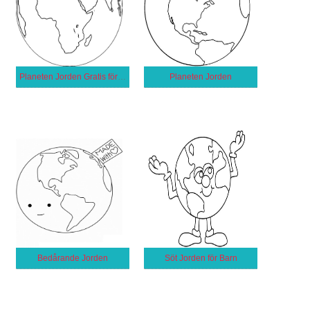
Planeten Jorden Gratis för Barn
Planeten Jorden
Bedårande Jorden
Söt Jorden för Barn