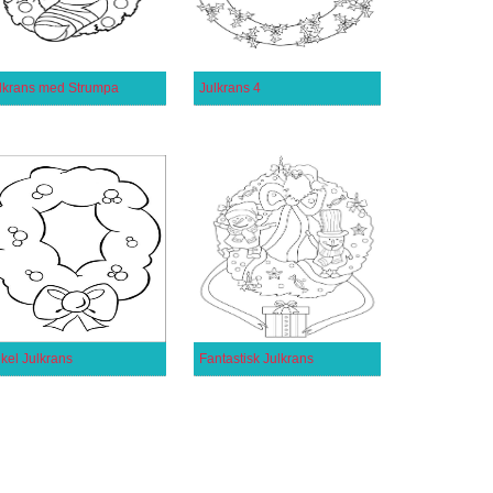
lkrans med Strumpa
Julkrans 4
kel Julkrans
Fantastisk Julkrans