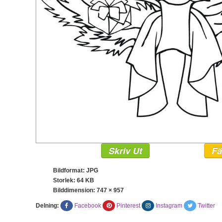
Skriv Ut
Fä
Bildformat: JPG
Storlek: 64 KB
Bilddimension:
747 × 957
Delning:
Facebook
Pinterest
Instagram
Twitter