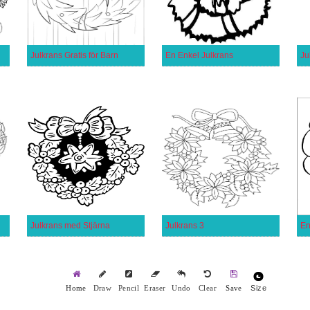
Julkrans Gratis för Barn
En Enkel Julkrans
Ju
Julkrans med Stjärna
Julkrans 3
En
Size
Home
Draw
Pencil
Eraser
Undo
Clear
Save