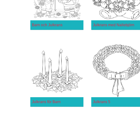
Barn och Julkrans
Julkrans med Nallebjörn
Julkrans för Barn
Julkrans 5