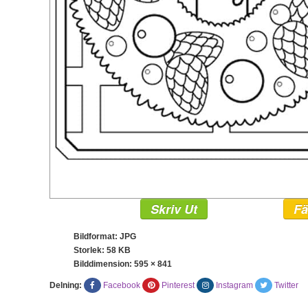
Skriv Ut
Fä
Bildformat: JPG
Storlek: 58 KB
Bilddimension:
595 × 841
Delning:
Facebook
Pinterest
Instagram
Twitter