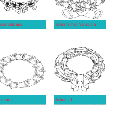
cker Julkrans
Julkrans med Nallebjörn
lkrans 4
Julkrans 1