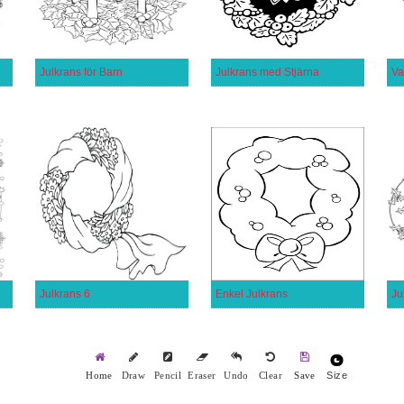
Julkrans för Barn
Julkrans med Stjärna
Va
Julkrans 6
Enkel Julkrans
Ju
Size
Home
Draw
Pencil
Eraser
Undo
Clear
Save