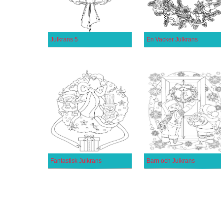
Julkrans 5
En Vacker Julkrans
Fantastisk Julkrans
Barn och Julkrans