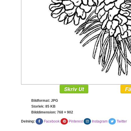
Skriv Ut
Fä
Bildformat: JPG
Storlek: 85 KB
Bilddimension:
768 × 902
Delning:
Facebook
Pinterest
Instagram
Twitter