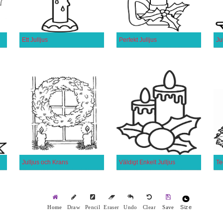
Ett Julljus
Perfekt Julljus
Ju
Julljus och Krans
Väldigt Enkelt Julljus
Te
Size
Home
Draw
Pencil
Eraser
Undo
Clear
Save