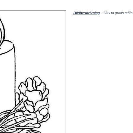
Bildbeskrivning
: Skiv ut gratis måla