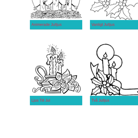
Animerade Julljus
Vanligt Julljus
Ljus Till Jul
Två Julljus