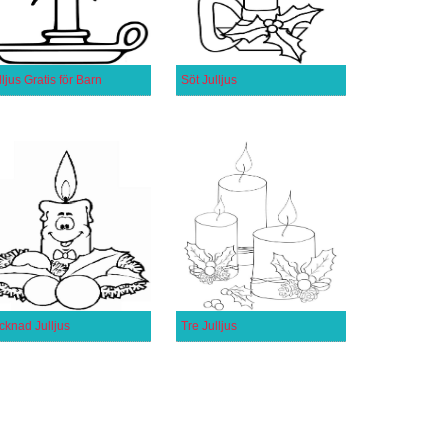
lljus Gratis för Barn
Söt Julljus
cknad Julljus
Tre Julljus