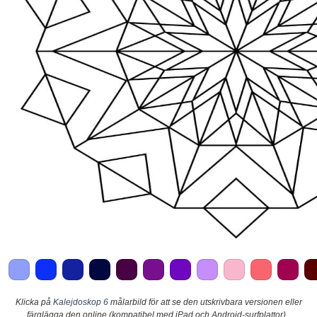
Klicka på
Kalejdoskop 6
målarbild för att se den utskrivbara versionen eller
färglägga den online (kompatibel med iPad och Android-surfplattor).