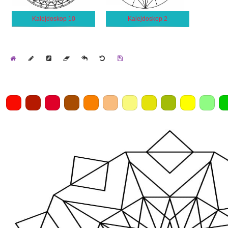
Kalejdoskop 10
Kalejdoskop 2
Home
Draw
Pencil
Eraser
Undo
Clear
Save