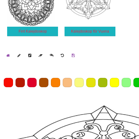
Fint Kalejdoskop
Kalejdoskop för Vuxna
Home
Draw
Pencil
Eraser
Undo
Clear
Save