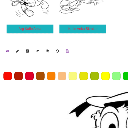
Arg Kalle Anka
Kalle Anka Skrattar
Home
Draw
Pencil
Eraser
Undo
Clear
Save