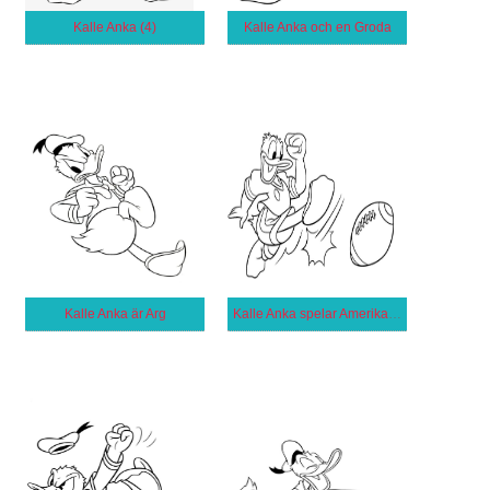
Kalle Anka (4)
Kalle Anka och en Groda
Kalle Anka är Arg
Kalle Anka spelar Amerikansk Fotboll