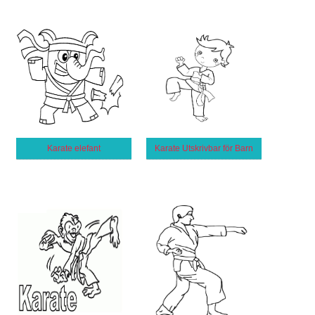
Karate elefant
Karate Utskrivbar för Barn