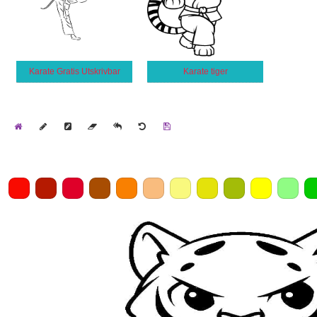
Karate Gratis Utskrivbar
Karate tiger
Home
Draw
Pencil
Eraser
Undo
Clear
Save