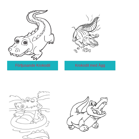
Förtjusande Krokodil
Krokodil med Ägg