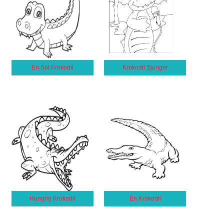
En Söt Krokodil
Krokodil Sjunger
Hungrig Krokodil
En Krokodil