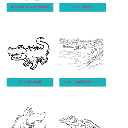
Krokodil är Avkopplande
Glad Krokodil
Baby Krokodil
Krokodil på Flodstranden