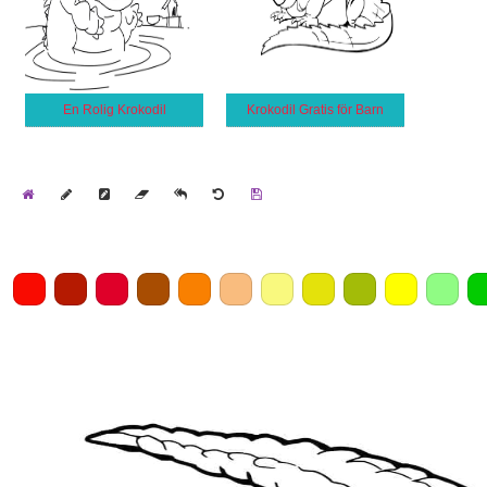
En Rolig Krokodil
Krokodil Gratis för Barn
Home
Draw
Pencil
Eraser
Undo
Clear
Save