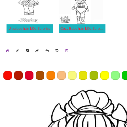
Jitterbug från LOL Surprise
Cozy Babe från LOL Surprise
Home
Draw
Pencil
Eraser
Undo
Clear
Save