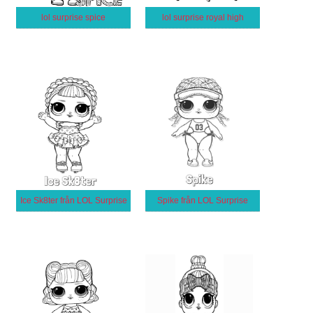
lol surprise spice
lol surprise royal high
Ice Sk8ter från LOL Surprise
Spike från LOL Surprise