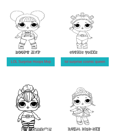
LOL Surprise Hoops Mvp
lol surprise cosmic queen