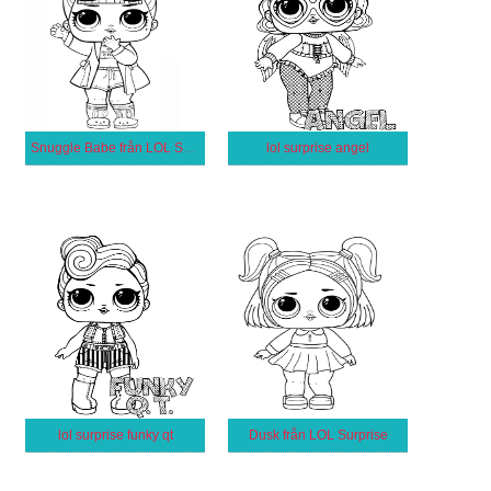
Snuggle Babe från LOL Surprise
lol surprise angel
lol surprise funky qt
Dusk från LOL Surprise