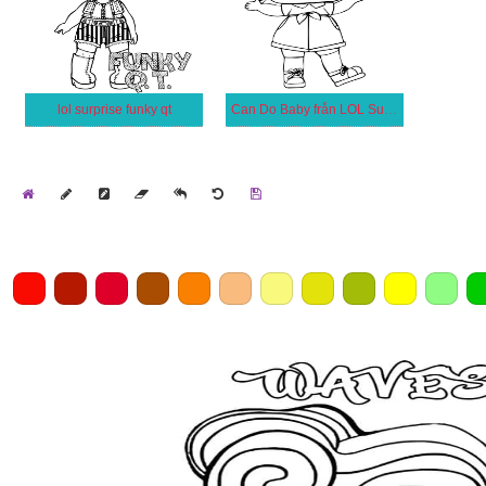
lol surprise funky qt
Can Do Baby från LOL Surprise
Home
Draw
Pencil
Eraser
Undo
Clear
Save