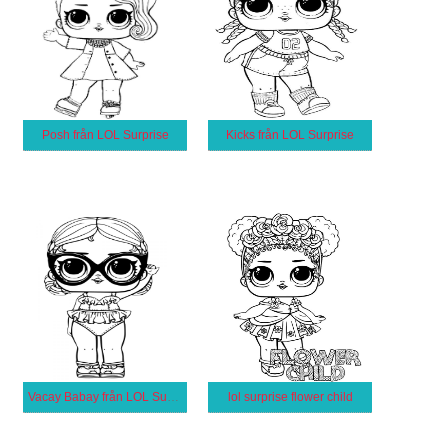
Posh från LOL Surprise
Kicks från LOL Surprise
Vacay Babay från LOL Surprise
lol surprise flower child