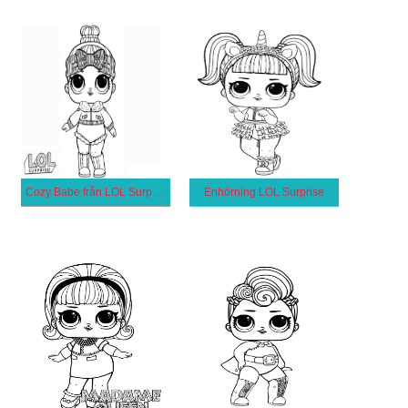
Cozy Babe från LOL Surprise
Enhörning LOL Surprise