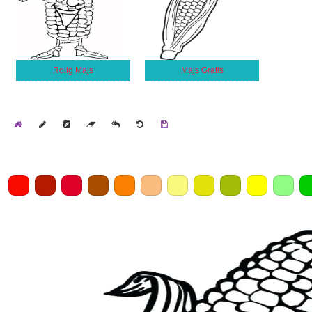
Rolig Majs
Majs Gratis
Home
Draw
Pencil
Eraser
Undo
Clear
Save