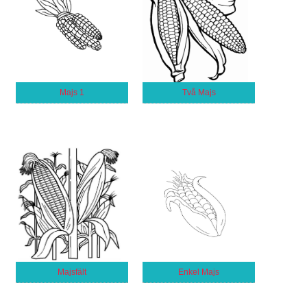
Majs 1
Två Majs
Majsfält
Enkel Majs