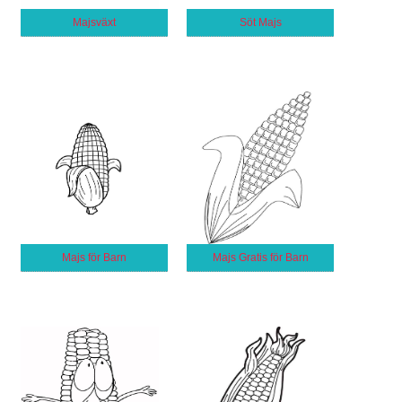
Majsväxt
Söt Majs
Majs för Barn
Majs Gratis för Barn