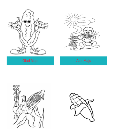
Glad Majs
Äter Majs