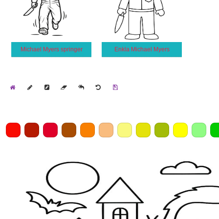
Michael Myers springer
Enkla Michael Myers
Home
Draw
Pencil
Eraser
Undo
Clear
Save