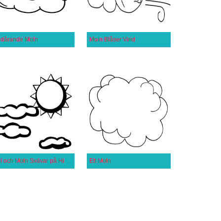
dårande Moln
Moln Blåser Vind
Sol och Moln Svävar på Himlen
Ett Moln