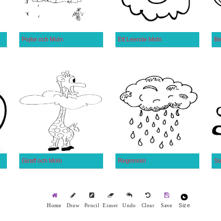
Pojke och Moln
Ett Leende Moln
Be
Giraff och Moln
Regnmoln
Size
Home
Draw
Pencil
Eraser
Undo
Clear
Save