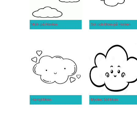
Moln på Himlen
Sol och Moln på Himlen
Härligt Moln
Mycket Söt Moln