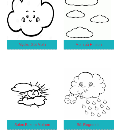
Mycket Söt Moln
Moln på Himlen
Solen Bakom Molnen
Söt Regnmoln