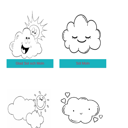
Glad Sol och Moln
Söt Moln