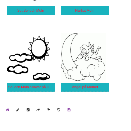
Söt Sol och Moln
Härligt Moln
Sol och Moln Svävar på Himlen
Ängel på Molnet
Home
Draw
Pencil
Eraser
Undo
Clear
Save