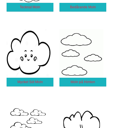
Tecknat Moln
Bedårande Moln
Mycket Söt Moln
Moln på Himlen