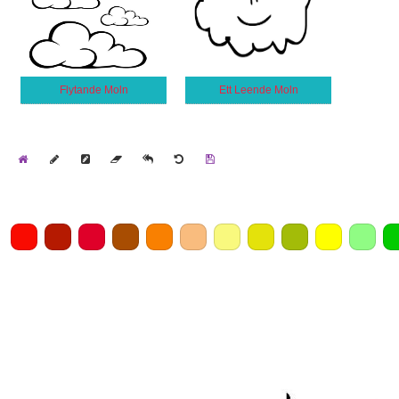
Flytande Moln
Ett Leende Moln
Home
Draw
Pencil
Eraser
Undo
Clear
Save