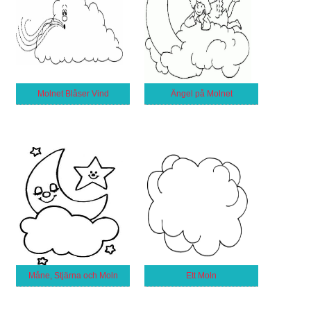
Molnet Blåser Vind
Ängel på Molnet
Måne, Stjärna och Moln
Ett Moln