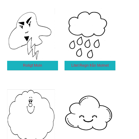
Roligt Moln
Litet Regn från Molnet