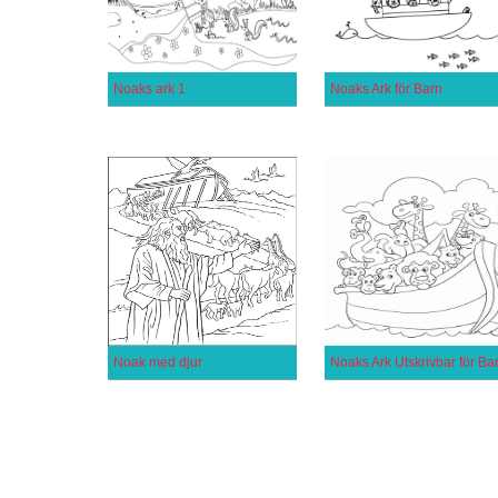
Noaks ark 1
Noaks Ark för Barn
Noak med djur
Noaks Ark Utskrivbar för Ba