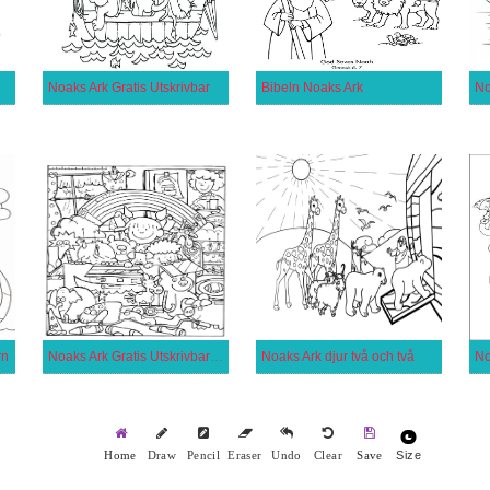
Noaks Ark Gratis Utskrivbar
Bibeln Noaks Ark
No
rn
Noaks Ark Gratis Utskrivbar för Barn
Noaks Ark djur två och två
No
Size
Home
Draw
Pencil
Eraser
Undo
Clear
Save