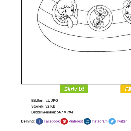
Skriv Ut
Fä
Bildformat: JPG
Storlek: 52 KB
Bilddimension:
567 × 794
Delning:
Facebook
Pinterest
Instagram
Twitter