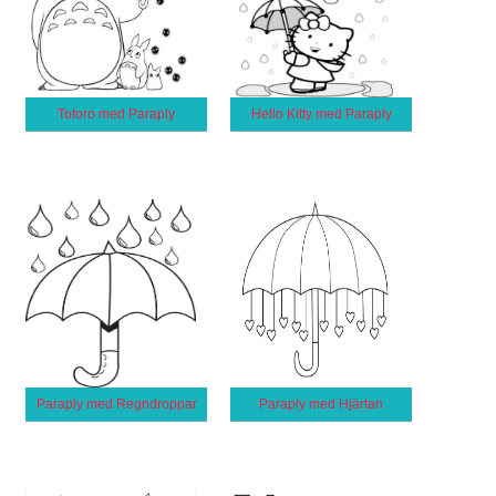
Totoro med Paraply
Hello Kitty med Paraply
Paraply med Regndroppar
Paraply med Hjärtan