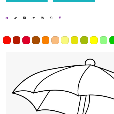
Home
Draw
Pencil
Eraser
Undo
Clear
Save