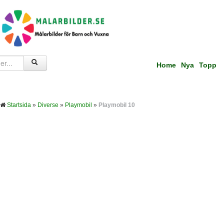
Home
Nya
Topp
Startsida
»
Diverse
»
Playmobil
»
Playmobil 10