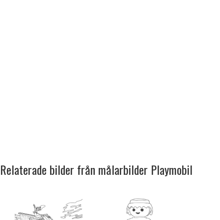
Relaterade bilder från målarbilder Playmobil