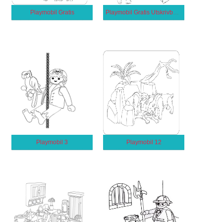
Playmobil Gratis
Playmobil Gratis Utskrivbar för Barn
Playmobil 3
Playmobil 12