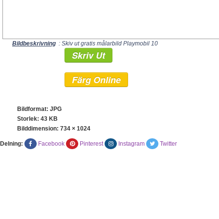
Bildbeskrivning
: Skiv ut gratis målarbild Playmobil 10
Skriv Ut
Färg Online
Bildformat: JPG
Storlek: 43 KB
Bilddimension:
734 × 1024
Delning:
Facebook
Pinterest
Instagram
Twitter