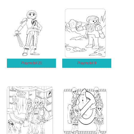
Playmobil 20
Playmobil 9